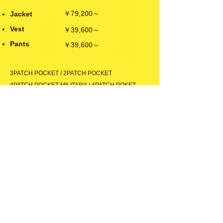
￥79,200～
Jacket
Vest
￥39,600～
Pants
​￥39,600～
3PATCH POCKET / 2PATCH POCKET
4PATCH POCKET MILITARY / 4PATCH POKET
HUNTING
PATCH & FLAP POCKET / PEAKED LAPEL
2BUTTON
DOUBLE BREASTED 4BUTTON 3PATCH POCKET
DOUBLE BREASTED 6BUTTON 2PATCH POCKET