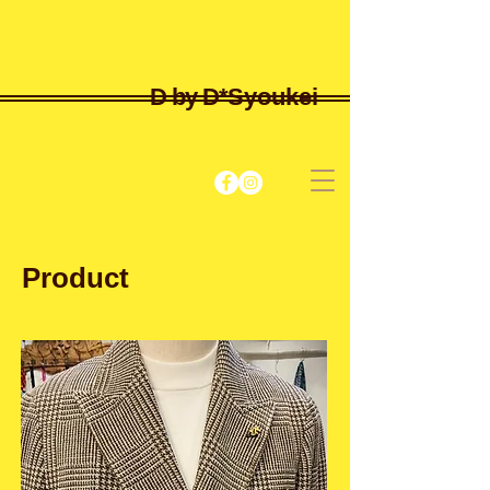
D by D*
Syoukei
Product