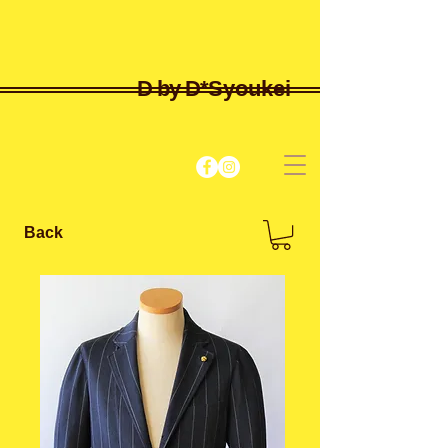
D by D*
Syoukei
Back