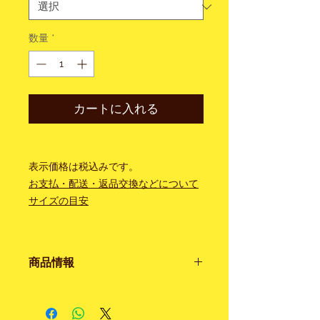
数量
*
カートに入れる
表示価格は税込みです。
お支払・配送・返品交換などについて
サイズの目安
商品情報
色・柄 ネイビー ・ストライプ
素 材 ウール 55% ／コットン 30%
／ シルク 15%