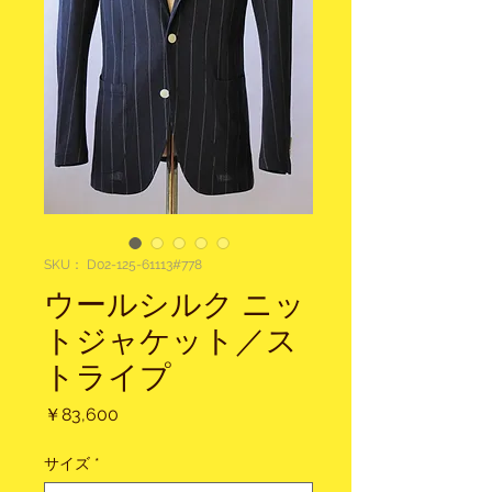
SKU： D02-125-61113#778
ウールシルク ニッ
トジャケット／ス
トライプ
価
￥83,600
格
サイズ
*