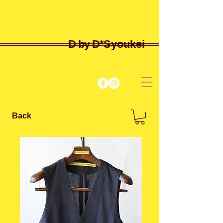
D by D*
Syoukei
Back