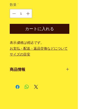
数量
*
カートに入れる
表示
価格は税込です。
お支払・配送・返品交換などについて
サイズの目安
商品情報
色・柄 ネイビー 無地
素 材 ウール 55% ／コットン 30%
／ シルク 15%
日本製
●４４サイズはお届けまでに２～３週