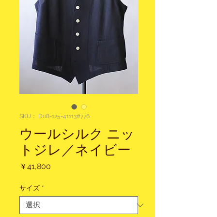
SKU： D08-125-41113#776
ウールシルク ニッ
トジレ／ネイビー
価
￥41,800
格
サイズ
*